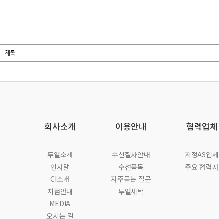
회사소개
이용안내
협력업체
투엘소개
수선절차안내
지정AS업체
인사말
수선품목
주요 협력사
CI소개
자주묻는 질문
지점안내
투엘세탁
MEDIA
오시는 길