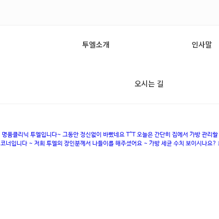
투엘소개
인사말
오시는 길
명품클리닉 투엘입니다~ 그동안 정신없이 바빴네요 T^T 오늘은 간단히 집에서 가방 관리할
코너입니다 ~ 저희 투엘의 장인분께서 나들이를 해주셨어요 ~ 가방 세균 수치 보이시나요? 