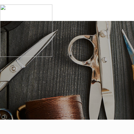
회사소개
이용안내
협력
투엘소개
수선절차안내
지정
인사말
수선품목
주요
CI소개
자주묻는 질문
지점안내
투엘세탁
MEDIA
오시는 길
공지사항
이용후기
이벤트