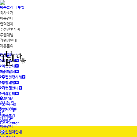
명품클리닉 투엘
회사소개
이용안내
협력업체
수선전후사례
투엘채널
가맹점안내
제휴문의
명품클리닉
회사소개
이용안내
회사소개
협력업체
투엘소개
수선전후사례
인사말
투엘채널
CI소개
가맹점안내
지점안내
제휴문의
MEDIA
오시는 길
오시는 길
Road Map
공지사항
이용후기
상담전화
이벤트
Call Center
이용안내
수선절차안내