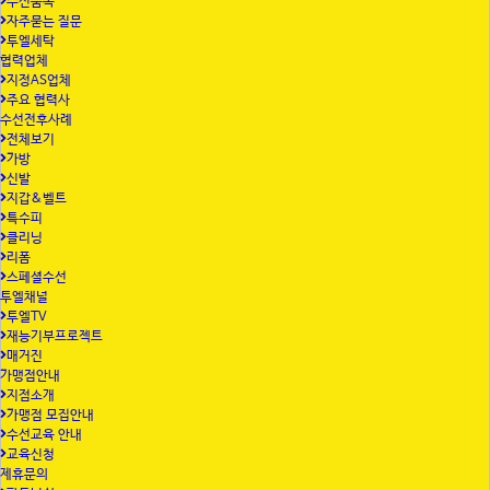
수선품목
자주묻는 질문
투엘세탁
협력업체
지정AS업체
주요 협력사
수선전후사례
전체보기
가방
신발
지갑&벨트
특수피
클리닝
리폼
스페셜수선
투엘채널
투엘TV
재능기부프로젝트
매거진
가맹점안내
지점소개
가맹점 모집안내
수선교육 안내
교육신청
제휴문의