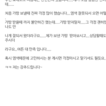
데,....
처음 가방 보낼때 진짜 걱정 많이 했습니다,,,염색 잘못되서 오면 어떻하
.
가방 받을때 까지 불안하긴 했는데....가방 받자말자,,,,그 걱정 괜히
나도 안
나게 잘되서 왔더라구요,,,,,제가 보낸 가방 받아보시고,,,상담할때
주시더
라구요,,여튼 대 만족 입니다,,,,
혹시 염색때문에 고민하시는 분 계시면 걱정마시고 맡기셔도 될듯요,
ㅋㅋ 저는 강추드립니다~