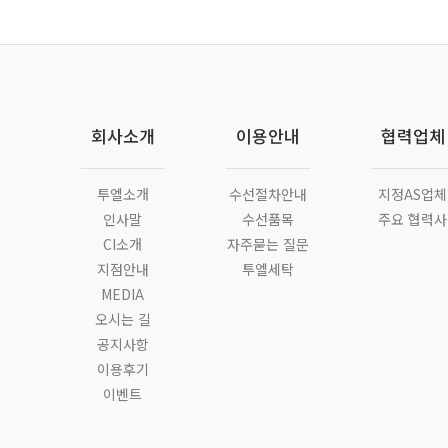
회사소개
이용안내
협력업체
투엘소개
수선절차안내
지정AS업체
인사말
수선품목
주요 협력사
CI소개
자주묻는 질문
지점안내
투엘세탁
MEDIA
오시는 길
공지사항
이용후기
이벤트