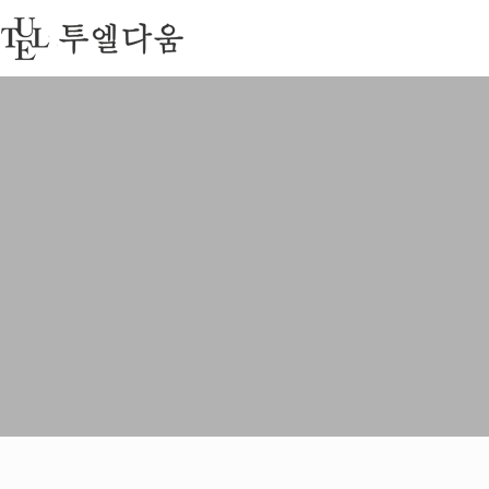
회사소개
이용안내
협력
투엘소개
수선절차안내
지정
인사말
수선품목
주요
CI소개
자주묻는 질문
지점안내
투엘세탁
MEDIA
오시는 길
공지사항
이용후기
이벤트