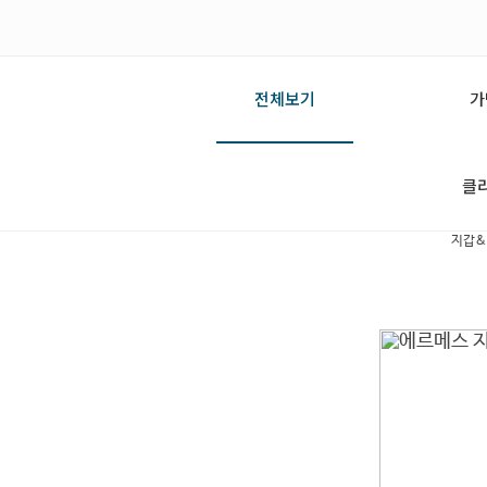
전체보기
가
클
지갑&