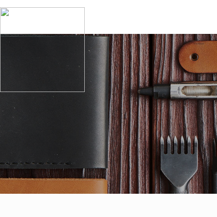
회사소개
이용안내
협력
투엘소개
수선절차안내
지정
인사말
수선품목
주요
CI소개
자주묻는 질문
지점안내
투엘세탁
MEDIA
오시는 길
공지사항
이용후기
이벤트