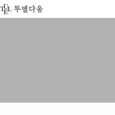
회사소개
이용안내
협력
투엘소개
수선절차안내
지정
인사말
수선품목
주요
CI소개
자주묻는 질문
지점안내
투엘세탁
MEDIA
오시는 길
공지사항
이용후기
이벤트