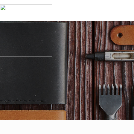
회사소개
이용안내
협력
투엘소개
수선절차안내
지정
인사말
수선품목
주요
CI소개
자주묻는 질문
지점안내
투엘세탁
MEDIA
오시는 길
공지사항
이용후기
이벤트