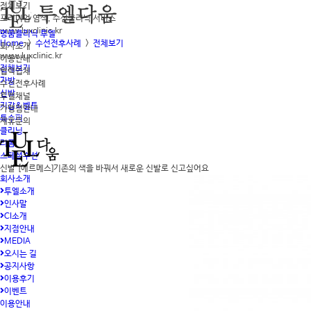
전체보기
프리미엄 염색, 수선클리닉 서비스
www.luxclinic.kr
명품클리닉 투엘
Home
>
수선전후사례
>
전체보기
회사소개
www.luxclinic.kr
이용안내
전체보기
협력업체
가방
수선전후사례
신발
투엘채널
지갑&벨트
가맹점안내
특수피
제휴문의
클리닝
리폼
스페셜수선
신발
[에르메스]기존의 색을 바꿔서 새로운 신발로 신고싶어요
회사소개
투엘소개
인사말
CI소개
지점안내
MEDIA
오시는 길
공지사항
이용후기
이벤트
이용안내