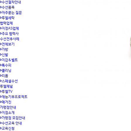
수선절차안내
수선품목
자주묻는 질문
투엘세탁
협력업체
지정AS업체
주요 협력사
수선전후사례
전체보기
가방
신발
지갑&벨트
특수피
클리닝
리폼
스페셜수선
투엘채널
투엘TV
재능기부프로젝트
매거진
가맹점안내
지점소개
가맹점 모집안내
수선교육 안내
교육신청