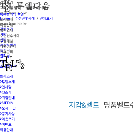
전체보기
프리미엄 염색, 수선클리닉 서비스
www.luxclinic.kr
명품클리닉 투엘
Home
>
수선전후사례
>
전체보기
회사소개
www.luxclinic.kr
이용안내
전체보기
협력업체
가방
수선전후사례
신발
투엘채널
지갑&벨트
가맹점안내
특수피
제휴문의
클리닝
리폼
스페셜수선
회사소개
투엘소개
인사말
CI소개
지점안내
지갑&벨트
명품벨트수
MEDIA
오시는 길
공지사항
이용후기
이벤트
이용안내