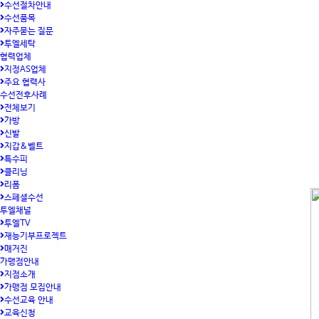
수선절차안내
수선품목
자주묻는 질문
투엘세탁
협력업체
지정AS업체
주요 협력사
수선전후사례
전체보기
가방
신발
지갑&벨트
특수피
클리닝
리폼
스페셜수선
투엘채널
투엘TV
재능기부프로젝트
매거진
가맹점안내
지점소개
가맹점 모집안내
수선교육 안내
교육신청