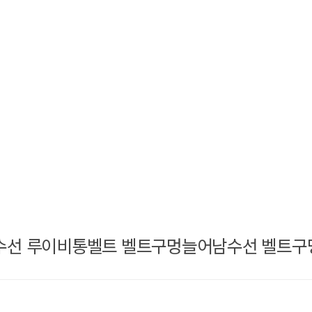
선 루이비통벨트 벨트구멍늘어남수선 벨트