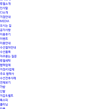
투엘소개
인사말
CI소개
지점안내
MEDIA
오시는 길
공지사항
이용후기
이벤트
이용안내
수선절차안내
수선품목
자주묻는 질문
투엘세탁
협력업체
지정AS업체
주요 협력사
수선전후사례
전체보기
가방
신발
지갑&벨트
특수피
클리닝