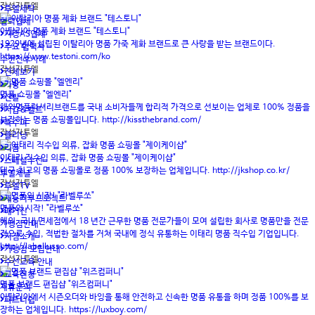
작성자
투엘
투엘세탁
협력업체
이탈리아 명품 제화 브랜드 "테스토니"
지정AS업체
1929년에 설립된 이탈리아 명품 가죽 제화 브랜드로 큰 사랑을 받는 브랜드이다.
주요 협력사
https://www.testoni.com/ko
수선전후사례
작성자
투엘
전체보기
가방
명품 쇼핑몰 "엘엔리"
신발
해외명품럭셔리브랜드를 국내 소비자들께 합리적 가격으로 선보이는 업체로 100% 정품을
지갑&벨트
보장하는 명품 쇼핑몰입니다. http://kissthebrand.com/
특수피
작성자
투엘
클리닝
리폼
이태리 직수입 의류, 잡화 명품 쇼핑몰 "제이케이샵"
스페셜수선
대구 최고의 명품 쇼핑몰로 정품 100% 보장하는 업체입니다. http://jkshop.co.kr/
투엘채널
작성자
투엘
투엘TV
재능기부프로젝트
명품의 시작! "라벨루쏘"
매거진
해외, 국내 면세점에서 18 년간 근무한 명품 전문가들이 모여 설립한 회사로 명품만을 전문
가맹점안내
적으로 수입, 적법한 절차를 거쳐 국내에 정식 유통하는 이태리 명품 직수입 기업입니다.
지점소개
http://labellusso.com/
가맹점 모집안내
작성자
투엘
수선교육 안내
교육신청
명품 브랜드 편집샵 "위즈컴퍼니"
제휴문의
이탈리아에서 시즌오더와 바잉을 통해 안전하고 신속한 명품 유통을 하며 정품 100%를 보
파트너쉽
장하는 업체입니다. https://luxboy.com/