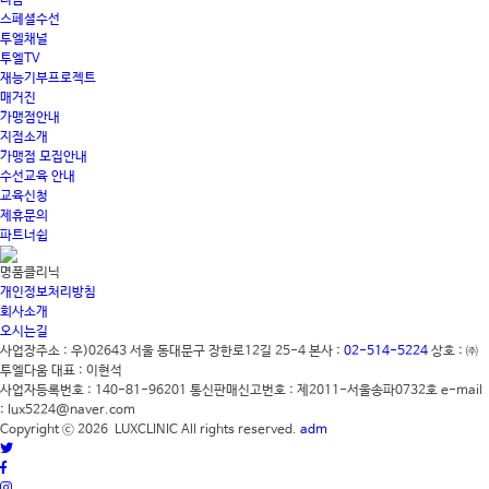
리폼
스페셜수선
투엘채널
투엘TV
재능기부프로젝트
매거진
가맹점안내
지점소개
가맹점 모집안내
수선교육 안내
교육신청
제휴문의
파트너쉽
명품클리닉
개인정보처리방침
회사소개
오시는길
사업장주소 : 우)02643 서울 동대문구 장한로12길 25-4
본사 :
02-514-5224
상호 : ㈜
투엘다움
대표 : 이현석
사업자등록번호 : 140-81-96201
통신판매신고번호 : 제2011-서울송파0732호
e-mail
: lux5224@naver.com
Copyright ⓒ 2026 LUXCLINIC All rights reserved.
adm