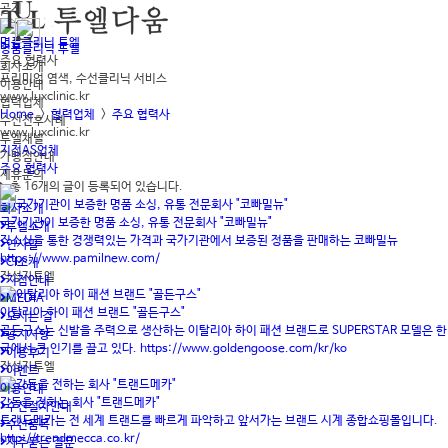
공지
명품클리닉 투엘
명품클리닉 투엘
주요 협력사
회사소개
프리미엄 염색, 수선클리닉 서비스
이용안내
www.luxclinic.kr
협력업체
Home
>
협력업체
>
주요 협력사
수선전후사례
www.luxclinic.kr
투엘채널
지정AS업체
가맹점안내
주요 협력사
제휴문의
총
16개
의 글이 등록되어 있습니다.
회사소개
국가기관이 보증한 명품 소싱, 유통 전문회사 "코빠밀뉴"
투엘소개
직소싱을 통한 경쟁력있는 가격과 국가기관에서 보증된 정품을 판매하는 코빠밀뉴
인사말
https://www.pamilnew.com/
CI소개
작성자
투엘
지점안내
MEDIA
이탈리아 하이 패션 브랜드 "골든구스"
오시는 길
골든구스는 신발을 주력으로 생산하는 이탈리아 하이 패션 브랜드로 SUPERSTAR 모델은 한
공지사항
국에서 큰 인기를 끌고 있다. https://www.goldengoose.com/kr/ko
이용후기
작성자
투엘
이벤트
이용안내
감동을 전하는 회사 "트랜드메카"
수선절차안내
트랜드메카는 전 세계 트랜드를 빠르게 파악하고 앞서가는 브랜드 시계 종합쇼핑몰입니다.
수선품목
http://trendmecca.co.kr/
자주묻는 질문