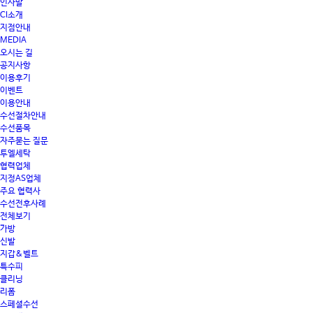
인사말
CI소개
지점안내
MEDIA
오시는 길
공지사항
이용후기
이벤트
이용안내
수선절차안내
수선품목
자주묻는 질문
투엘세탁
협력업체
지정AS업체
주요 협력사
수선전후사례
전체보기
가방
신발
지갑&벨트
특수피
클리닝
리폼
스페셜수선