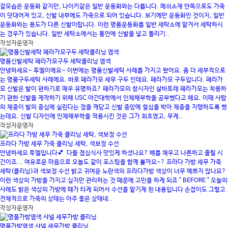
겉모습은 운동화 같지만, 나이키같은 일반 운동화와는 다릅니다. 메쉬소재 안쪽으로도 가죽
이 덧대어져 있고, 신발 내부에도 가죽으로 되어 있습니다. 보기에만 운동화인 것이지, 일반
운동화와는 용도가 다른 신발이랍니다. 이런 명품운동화를 일반 세탁소에 맡겨서 세탁하시
는 경우가 있습니다. 일반 세탁소에서는 통안에 신발을 넣고 돌리기..
작성자
운영자
명품신발세탁 페라가모구두 세탁클리닝 염색
안녕하세요~ 투엘이에요~ 이번에는 명품신발세탁 사례를 가지고 왔어요. 좀 더 세부적으로
는 명품구두세탁 사례에요. 바로 페라가모 세무 구두 인데요. 페라가모 구두입니다. 페라가
모 신발은 발이 편하기로 매우 유명하죠? 페라가모의 창시자인 살바토레 페라가모는 착용하
기 편한 신발을 제작하기 위해 USC 야간대학에서 인체해부학을 공부했다고 해요. 이때 사람
의 체중이 발의 중심에 실린다는 점을 깨닫고 신발 중앙에 철심을 박아 체중을 지탱하도록 했
는데요. 신발 디자인에 인체해부학을 적용시킨 것은 그가 최초였고, 무게..
작성자
운영자
프라다 가방 세무 가죽 클리닝 세탁, 색보정 수선
안녕하세요 투엘입니다💕 ​ 다들 점심식사 맛있게 하셨나요? 배를 채우고 나른하고 졸릴 시
간이죠... 여유로운 마음으로 오늘도 같이 포스팅을 함께 볼까요~? 프라다 가방 세무 가죽
세탁(클리닝)과 색보정 수선 밝고 귀여운 노란색의 프라다가방 색상이 너무 예쁘지 않나요?
이런 색상의 가방을 가지고 싶지만 관리하는 것 때문에 고민을 하게 되죠 " BEFORE " 오늘의
사례도 밝은 색상의 가방에 때가 타게 되어서 수선을 맡기게 된 내용입니다 손잡이도 그렇고
전체적으로 가죽의 상태는 아주 좋은 상태네..
작성자
운영자
명품가방염색 샤넬 세무가방 클리닝