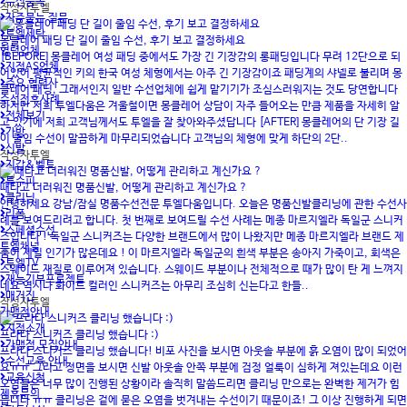
수선품목
작성자
투엘
자주묻는 질문
투엘세탁
몽클레어 패딩 단 길이 줄임 수선, 후기 보고 결정하세요
협력업체
[BEFORE] 몽클레어 여성 패딩 중에서도 가장 긴 기장감의 롱패딩입니다 무려 12단으로 되
지정AS업체
어있어 평균적인 키의 한국 여성 체형에서는 아주 긴 기장감이죠 패딩계의 샤넬로 불리며 몽
주요 협력사
클레어 패딩, 그래서인지 일반 수선업체에 쉽게 맡기기가 조심스러워지는 것도 당연합니다
수선전후사례
하지만 저희 투엘다움은 겨울철이면 몽클레어 상담이 자주 들어오는 만큼 제품을 자세히 알
전체보기
고 있기에 저희 고객님께서도 투엘을 잘 찾아와주셨답니다 [AFTER] 몽클레어의 단 기장 길
가방
이 줄임 수선이 말끔하게 마무리되었습니다 고객님의 체형에 맞게 하단의 2단..
신발
작성자
투엘
지갑&벨트
특수피
때타고 더러워진 명품신발, 어떻게 관리하고 계신가요 ?
클리닝
안녕하세요 강남/잠실 명품수선전문 투엘다움입니다. 오늘은 명품신발클리닝에 관한 수선사
리폼
례를 보여드리려고 합니다. 첫 번째로 보여드릴 수선 사례는 메종 마르지엘라 독일군 스니커
스페셜수선
즈입니다 ! 독일군 스니커즈는 다양한 브랜드에서 많이 나왔지만 메종 마르지엘라 브랜드 제
투엘채널
품이 제일 인기가 많은데요 ! 이 마르지엘라 독일군의 흰색 부분은 송아지 가죽이고, 회색은
투엘TV
스웨이드 재질로 이루어져 있습니다. 스웨이드 부분이나 전체적으로 때가 많이 탄 게 느껴지
재능기부프로젝트
네요 역시나 화이트 컬러인 스니커즈는 아무리 조심히 신는다고 한들..
매거진
작성자
투엘
가맹점안내
지점소개
프라다 스니커즈 클리닝 했습니다 :)
가맹점 모집안내
프라다 스니커즈 클리닝 했습니다! 비포 사진을 보시면 아웃솔 부분에 흙 오염이 많이 되었어
수선교육 안내
요ㅠㅠ 그리고 정면을 보시면 신발 아웃솔 안쪽 부분에 검정 얼룩이 심하게 져있는데요 이런
교육신청
오염들은 너무 많이 진행된 상황이라 솔직히 말씀드리면 클리닝 만으로는 완벽한 제거가 힘
제휴문의
듭니다 ㅠㅠ 클리닝은 겉에 묻은 오염을 벗겨내는 수선이기 때문이죠! 그 이상 진행하게 되면