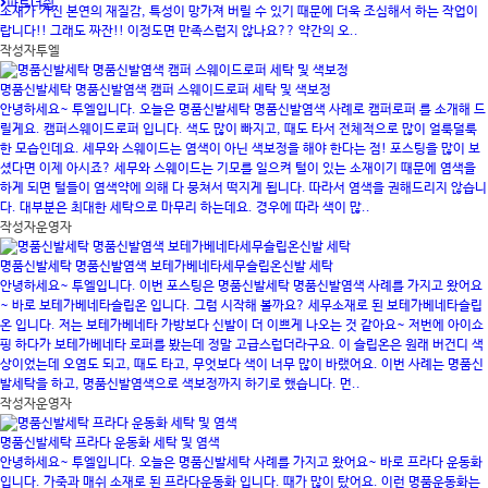
파트너쉽
소재가 가진 본연의 재질감, 특성이 망가져 버릴 수 있기 때문에 더욱 조심해서 하는 작업이
랍니다!! 그래도 짜잔!! 이정도면 만족스럽지 않나요?? 약간의 오..
작성자
투엘
명품신발세탁 명품신발염색 캠퍼 스웨이드로퍼 세탁 및 색보정
안녕하세요~ 투엘입니다. 오늘은 명품신발세탁 명품신발염색 사례로 캠퍼로퍼 를 소개해 드
릴게요. 캠퍼스웨이드로퍼 입니다. 색도 많이 빠지고, 때도 타서 전체적으로 많이 얼룩덜룩
한 모습인데요. 세무와 스웨이드는 염색이 아닌 색보정을 해야 한다는 점! 포스팅을 많이 보
셨다면 이제 아시죠? 세무와 스웨이드는 기모를 일으켜 털이 있는 소재이기 때문에 염색을
하게 되면 털들이 염색약에 의해 다 뭉쳐서 떡지게 됩니다. 따라서 염색을 권해드리지 않습니
다. 대부분은 최대한 세탁으로 마무리 하는데요. 경우에 따라 색이 많..
작성자
운영자
명품신발세탁 명품신발염색 보테가베네타세무슬립온신발 세탁
안녕하세요~ 투엘입니다. 이번 포스팅은 명품신발세탁 명품신발염색 사례를 가지고 왔어요
~ 바로 보테가베네타슬립온 입니다. 그럼 시작해 볼까요? 세무소재로 된 보테가베네타슬립
온 입니다. 저는 보테가베네타 가방보다 신발이 더 이쁘게 나오는 것 같아요~ 저번에 아이쇼
핑 하다가 보테가베네타 로퍼를 봤는데 정말 고급스럽더라구요. 이 슬립온은 원래 버건디 색
상이었는데 오염도 되고, 때도 타고, 무엇보다 색이 너무 많이 바랬어요. 이번 사례는 명품신
발세탁을 하고, 명품신발염색으로 색보정까지 하기로 했습니다. 먼..
작성자
운영자
명품신발세탁 프라다 운동화 세탁 및 염색
안녕하세요~ 투엘입니다. 오늘은 명품신발세탁 사례를 가지고 왔어요~ 바로 프라다 운동화
입니다. 가죽과 매쉬 소재로 된 프라다운동화 입니다. 때가 많이 탔어요. 이런 명품운동화는