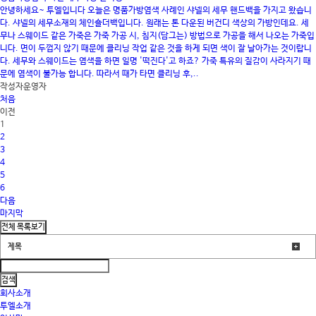
안녕하세요~ 투엘입니다 오늘은 명품가방염색 사례인 샤넬의 세무 핸드백을 가지고 왔습니
다. 샤넬의 세무소재의 체인숄더백입니다. 원래는 톤 다운된 버건디 색상의 가방인데요. 세
무나 스웨이드 같은 가죽은 가죽 가공 시, 침지(담그는) 방법으로 가공을 해서 나오는 가죽입
니다. 면이 두껍지 않기 때문에 클리닝 작업 같은 것을 하게 되면 색이 잘 날아가는 것이랍니
다. 세무와 스웨이드는 염색을 하면 일명 '떡진다'고 하죠? 가죽 특유의 질감이 사라지기 때
문에 염색이 불가능 합니다. 따라서 때가 타면 클리닝 후,..
작성자
운영자
처음
이전
1
2
3
4
5
6
다음
마지막
회사소개
투엘소개