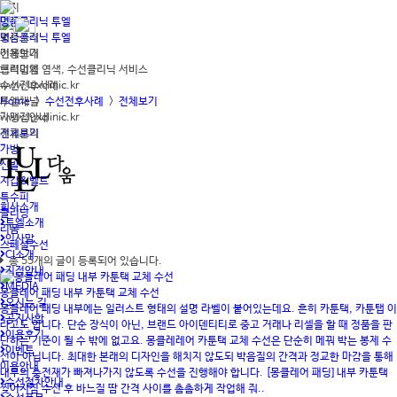
공지
명품클리닉 투엘
회사소개
명품클리닉 투엘
이용안내
전체보기
협력업체
프리미엄 염색, 수선클리닉 서비스
수선전후사례
www.luxclinic.kr
투엘채널
Home
>
수선전후사례
>
전체보기
가맹점안내
www.luxclinic.kr
제휴문의
전체보기
가방
신발
지갑&벨트
특수피
회사소개
클리닝
투엘소개
리폼
인사말
스페셜수선
CI소개
총
55개
의 글이 등록되어 있습니다.
지점안내
MEDIA
몽클레어 패딩 내부 카툰택 교체 수선
오시는 길
몽클레어 패딩 내부에는 일러스트 형태의 설명 라벨이 붙어있는데요. 흔히 카툰택, 카툰탭 이
공지사항
라고도 합니다. 단순 장식이 아닌, 브랜드 아이덴티티로 중고 거래나 리셀을 할 때 정품을 판
이용후기
단하는 기준이 될 수 밖에 없고요. 몽클레레어 카툰택 교체 수선은 단순히 메꿔 박는 봉제 수
이벤트
선이 아닙니다. 최대한 본래의 디자인을 해치지 않도되 박음질의 간격과 정교한 마감을 통해
이용안내
내부의 충전재가 빠져나가지 않도록 수선을 진행해야 합니다. [몽클레어 패딩] 내부 카툰택
수선절차안내
찢어지짐 수선 후 바느질 땀 간격 사이를 촘촘하게 작업해 줘..